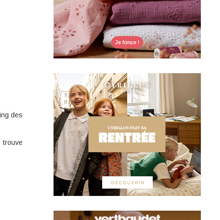
king des
 trouve