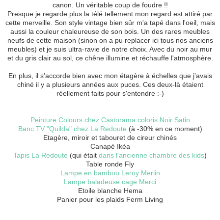
canon. Un véritable coup de foudre !!
Presque je regarde plus la télé tellement mon regard est attiré par
cette merveille. Son style vintage bien sûr m'a tapé dans l'oeil, mais
aussi la couleur chaleureuse de son bois. Un des rares meubles
neufs de cette maison (sinon on a pu replacer ici tous nos anciens
meubles) et je suis ultra-ravie de notre choix. Avec du noir au mur
et du gris clair au sol, ce chêne illumine et réchauffe l'atmosphère.
En plus, il s'accorde bien avec mon étagère à échelles que j'avais
chiné il y a plusieurs années aux puces. Ces deux-là étaient
réellement faits pour s'entendre :-)
Peinture Colours chez Castorama coloris Noir Satin
Banc TV "Quilda" chez La Redoute
(à -30% en ce moment)
Etagère, miroir et tabouret de cireur chinés
Canapé Ikéa
Tapis La Redoute
(qui était
dans l'ancienne chambre des kids
)
Table ronde Fly
Lampe en bambou Leroy Merlin
Lampe baladeuse cage Merci
Etoile blanche Hema
Panier pour les plaids Ferm Living