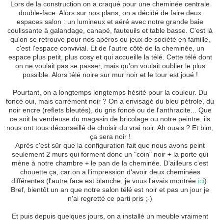
Lors de la construction on a craqué pour une cheminée centrale
double-face. Alors sur nos plans, on a décidé de faire deux
espaces salon : un lumineux et aéré avec notre grande baie
coulissante à galandage, canapé, fauteuils et table basse. C'est là
qu'on se retrouve pour nos apéros ou jeux de société en famille,
c'est l'espace convivial. Et de l'autre côté de la cheminée, un
espace plus petit, plus cosy et qui accueille la télé. Cette télé dont
on ne voulait pas se passer, mais qu'on voulait oublier le plus
possible. Alors télé noire sur mur noir et le tour est joué !
Pourtant, on a longtemps longtemps hésité pour la couleur. Du
foncé oui, mais carrément noir ? On a envisagé du bleu pétrole, du
noir encre (reflets bleutés), du gris foncé ou de l'anthracite... Que
ce soit la vendeuse du magasin de bricolage ou notre peintre, ils
nous ont tous déconseillé de choisir du vrai noir. Ah ouais ? Et bim,
ça sera noir !
Après c'est sûr que la configuration fait que nous avons peint
seulement 2 murs qui forment donc un "coin" noir + la porte qui
mène à notre chambre + le pan de la cheminée. D'ailleurs c'est
chouette ça, car on a l'impression d'avoir deux cheminées
différentes (l'autre face est blanche, je vous l'avais montrée
ici
).
Bref, bientôt un an que notre salon télé est noir et pas un jour je
n'ai regretté ce parti pris ;-)
Et puis depuis quelques jours, on a installé un meuble vraiment