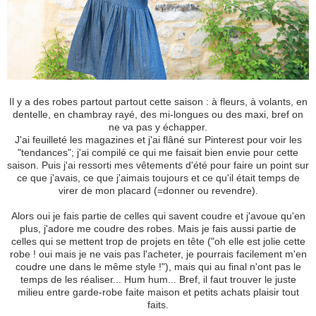
Il y a des robes partout partout cette saison : à fleurs, à volants, en
dentelle, en chambray rayé, des mi-longues ou des maxi, bref on
ne va pas y échapper.
J'ai feuilleté les magazines et j'ai flâné sur Pinterest pour voir les
"tendances"; j'ai compilé ce qui me faisait bien envie pour cette
saison. Puis j'ai ressorti mes vêtements d'été pour faire un point sur
ce que j'avais, ce que j'aimais toujours et ce qu'il était temps de
virer de mon placard (=donner ou revendre).
Alors oui je fais partie de celles qui savent coudre et j'avoue qu'en
plus, j'adore me coudre des robes. Mais je fais aussi partie de
celles qui se mettent trop de projets en tête ("oh elle est jolie cette
robe ! oui mais je ne vais pas l'acheter, je pourrais facilement m'en
coudre une dans le même style !"), mais qui au final n'ont pas le
temps de les réaliser... Hum hum... Bref, il faut trouver le juste
milieu entre garde-robe faite maison et petits achats plaisir tout
faits.