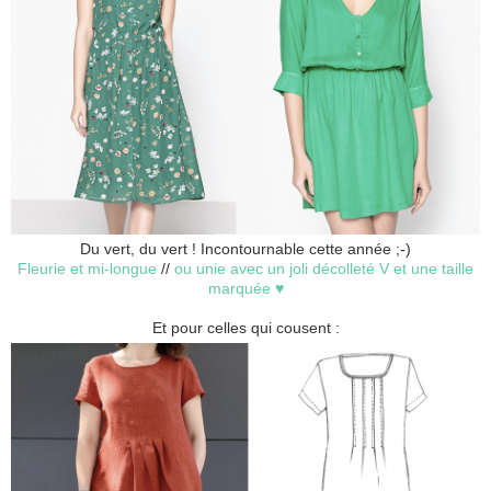
Du vert, du vert ! Incontournable cette année ;-)
Fleurie et mi-longue
//
ou unie avec un joli décolleté V et une taille
marquée ♥
Et pour celles qui cousent :