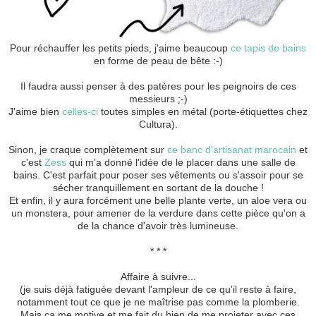
Pour réchauffer les petits pieds, j'aime beaucoup
ce tapis de bains
en forme de peau de bête :-)
Il faudra aussi penser à des patères pour les peignoirs de ces
messieurs ;-)
J'aime bien
celles-ci
toutes simples en métal (porte-étiquettes chez
Cultura).
Sinon, je craque complètement sur
ce banc d'artisanat marocain
et
c'est
Zess
qui m'a donné l'idée de le placer dans une salle de
bains. C'est parfait pour poser ses vêtements ou s'assoir pour se
sécher tranquillement en sortant de la douche !
Et enfin, il y aura forcément une belle plante verte, un aloe vera ou
un monstera, pour amener de la verdure dans cette pièce qu'on a
de la chance d'avoir très lumineuse.
* * *
Affaire à suivre...
(je suis déjà fatiguée devant l'ampleur de ce qu'il reste à faire,
notamment tout ce que je ne maîtrise pas comme la plomberie.
Mais ça me motive et me fait du bien de me projeter avec ces